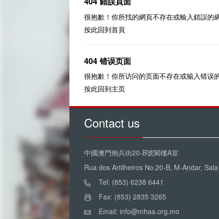
404 錯誤頁面
很抱歉！你所找的網頁不存在或輸入錯誤的
按此回到
首頁
404 错误页面
很抱歉！你所访问的页面不存在或输入错误
按此回到
主页
Contact us
中國澳門炮兵街20-B號閣樓A室
Rua dos Artilheiros No.20-B, M-Andar, Sal
Tel: (853) 6238 6441
Fax: (853) 2835 3265
Email: info@mhaa.org.mo