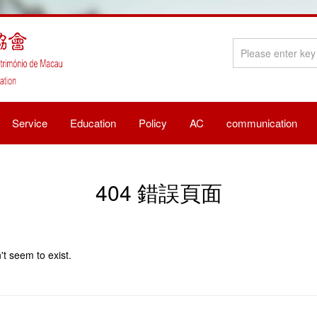
Service
Education
Policy
AC
communication
404 錯誤頁面
t seem to exist.