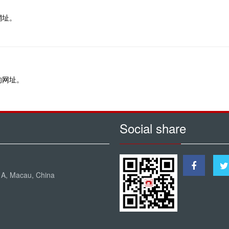
網址。
的网址。
Social share
a A, Macau, China