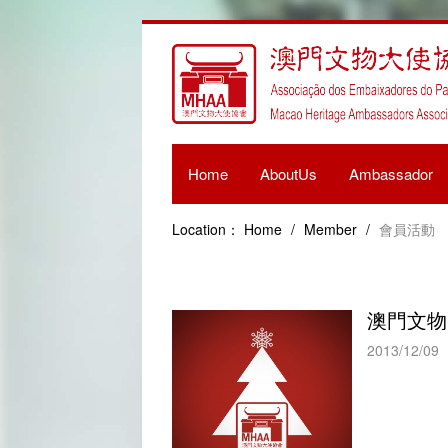
Home
AboutUs
Ambassador
Location：
Home
/
Member
/
會員活動
澳門文物
2013/12/09